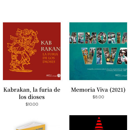
Kabrakan, la furia de
Memoria Viva (2021)
AÑADIR AL CARRITO
AÑADIR AL CARRITO
los dioses
$
8.00
$
10.00