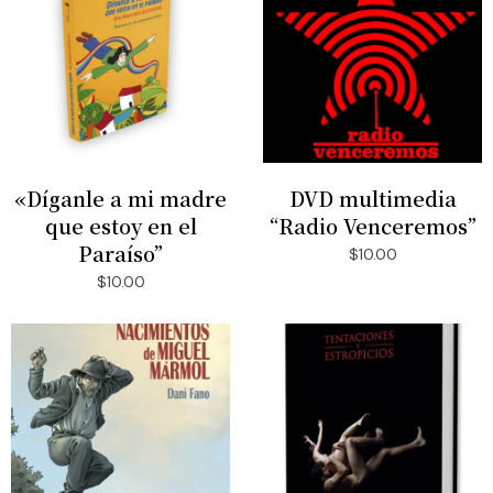
«Díganle a mi madre
DVD multimedia
AÑADIR AL CARRITO
AÑADIR AL CARRITO
que estoy en el
“Radio Venceremos”
Paraíso”
$
10.00
$
10.00