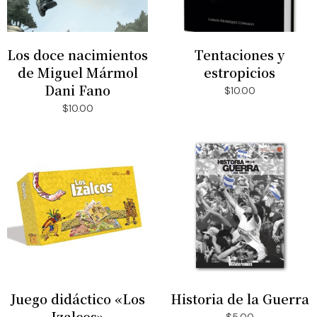
Los doce nacimientos
Tentaciones y
AÑADIR AL CARRITO
AÑADIR AL CARRITO
de Miguel Mármol
estropicios
Dani Fano
$
10.00
$
10.00
Juego didáctico «Los
Historia de la Guerra
AÑADIR AL CARRITO
AÑADIR AL CARRITO
Izalcos»