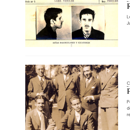
L
J
C
P
d
r