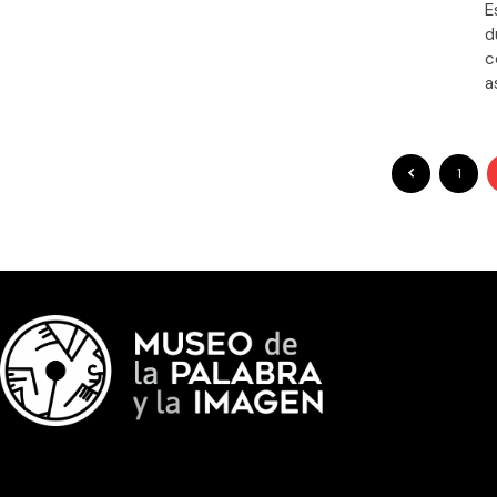
E
d
c
a
1