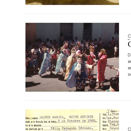
C
D
a
a
s
C