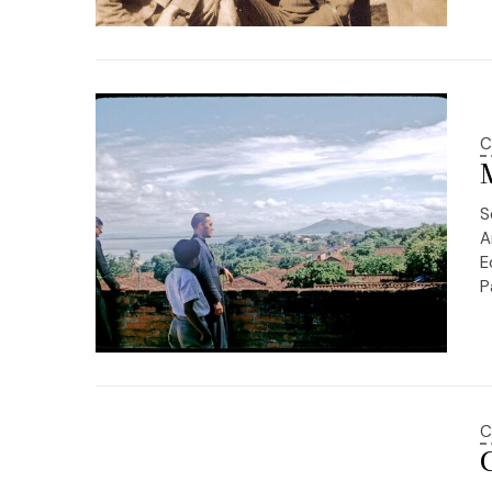
C
S
A
E
P
C